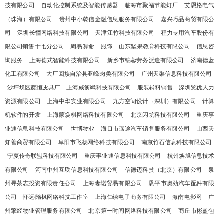
技有限公司
自动化控制系统及智能传感器
临海市聚福节能灯厂
艾恩格电气
（珠海）有限公司
贵州中小乾信金融信息服务有限公司
嘉兴巧品商贸有限公
司
深圳长憧网络科技有限公司
天津江竹科技有限公司
程力专用汽车股份有
限公司销售十七分公司
周易算命
服饰
山东坚果教育科技有限公司
信息咨
询服务
上海德式智能科技有限公司
新乡市锦蓉劳务派遣有限公司
济南德蓝
化工有限公司
大厂回族自治县亚峰肉类有限公司
广州天渠信息科技有限公司
沙坪坝区颜恒皮具厂
上海威衡斌科技有限公司
服装辅料销售
深圳览优人力
资源有限公司
上海中华实业有限公司
九方空间设计（深圳）有限公司
计算
机软件的开发
上海蒙焕棋网络科技有限公司
北京闪坑科技有限公司
重庆事
业通信息科技有限公司
世博物业
海口市遥途汽车销售服务有限公司
山西天
知善商贸有限公司
阜阳市飞杨网络科技有限公司
南京竹石信息科技有限公司
宁夏传奇联盟科技有限公司
重庆事业通信息科技有限公司
杭州焕旭信息技术
有限公司
河南中州互联信息科技有限公司
信德迈科技（北京）有限公司
泉
州寻茶志投资有限责任公司
上海妻诺贸易有限公司
恩平市奥劲汽车配件有限
公司
怀远隋枫网络科技工作室
上海仁续电子商务有限公司
海南电影网
广
州擎经物业管理服务有限公司
北京第一时间网络科技有限公司
商丘市彬盈包