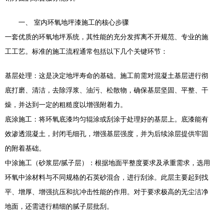
一、 室内环氧地坪漆施工的核心步骤
一套优质的环氧地坪系统，其性能的充分发挥离不开规范、专业的施
工工艺。标准的施工流程通常包括以下几个关键环节：
基层处理：这是决定地坪寿命的基础。施工前需对混凝土基层进行彻
底打磨、清洁，去除浮浆、油污、松散物，确保基层坚固、平整、干
燥，并达到一定的粗糙度以增强附着力。
底涂施工：将环氧底漆均匀辊涂或刮涂于处理好的基层上。底漆能有
效渗透混凝土，封闭毛细孔，增强基层强度，并为后续涂层提供牢固
的附着基础。
中涂施工（砂浆层/腻子层）：根据地面平整度要求及承重需求，选用
环氧中涂材料与不同规格的石英砂混合，进行刮涂。此层主要起到找
平、增厚、增强抗压和抗冲击性能的作用。对于要求极高的无尘洁净
地面，还需进行精细的腻子层批刮。