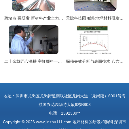
疏堵点 强研发 新材料产业全力复产达效
天脉科技园 赋能地坪材料研发与创新的首选基地
二十余载匠心深耕 宇虹颜料—从研发到制造的专业之路
探秘失效分析与表面技术 八六三中心的地坪材料创新之路
地址：深圳市龙岗区龙岗街道南联社区龙岗大道（龙岗段）6001号海
航国兴花园华特大厦6栋B803
电话：1392339**
Copyright © 2026
www.jinzhu111.com
地坪材料的研发和购销
深圳市