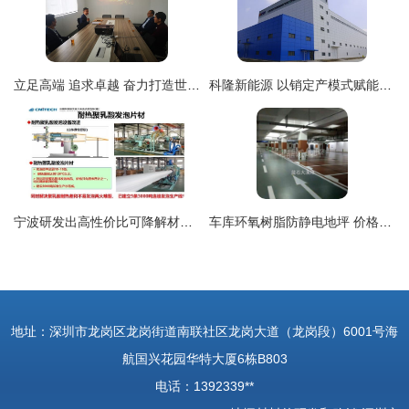
立足高端 追求卓越 奋力打造世界一流高分子新材料研发机构 —— 中国塑协朱文玮理事长调研广东海湾高新材料研究院
科隆新能源 以销定产模式赋能地坪材料领域，构筑快速响应能力
宁波研发出高性价比可降解材料，禁塑令下地坪材料迎来新机遇
车库环氧树脂防静电地坪 价格合理，品质与工程的完美结合
地址：深圳市龙岗区龙岗街道南联社区龙岗大道（龙岗段）6001号海
航国兴花园华特大厦6栋B803
电话：1392339**